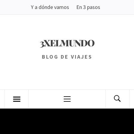
Saltar
Y a dónde vamos
En 3 pasos
al
contenido
3XELMUNDO
BLOG DE VIAJES
Menú
principal