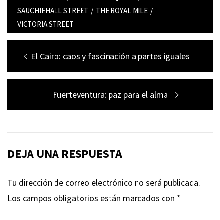
SAUCHIEHALL STREET
/
THE ROYAL MILE
/
VICTORIA STREET
Navegación
Entrada
El Cairo: caos y fascinación a partes iguales
de
anterior:
entradas
Entrada
Fuerteventura: paz para el alma
siguiente:
DEJA UNA RESPUESTA
Tu dirección de correo electrónico no será publicada.
Los campos obligatorios están marcados con
*