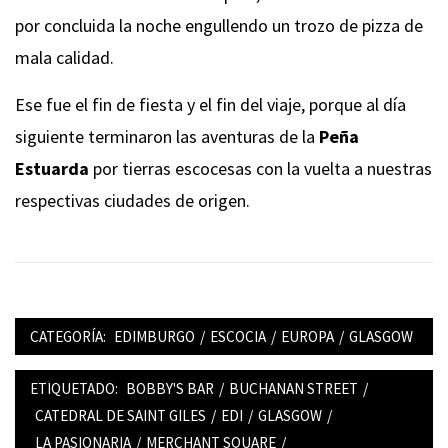
por concluida la noche engullendo un trozo de pizza de
mala calidad.
Ese fue el fin de fiesta y el fin del viaje, porque al día
siguiente terminaron las aventuras de la
Peña
Estuarda
por tierras escocesas con la vuelta a nuestras
respectivas ciudades de origen.
CATEGORÍA:
EDIMBURGO
/
ESCOCIA
/
EUROPA
/
GLASGOW
ETIQUETADO:
BOBBY'S BAR
/
BUCHANAN STREET
/
CATEDRAL DE SAINT GILES
/
EDI
/
GLASGOW
/
LA PASIONARIA
/
MERCHANT SQUARE
/