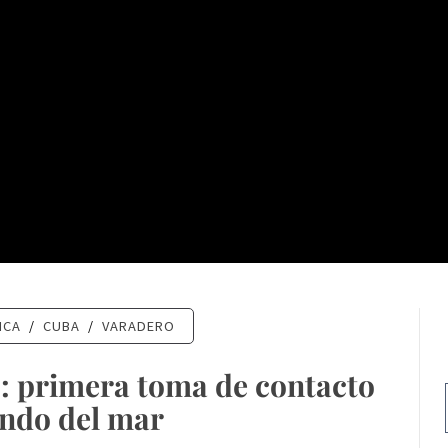
ICA
/
CUBA
/
VARADERO
: primera toma de contacto
ondo del mar