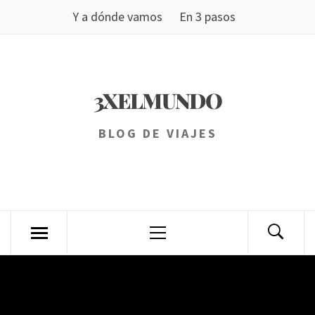
Saltar
Y a dónde vamos
En 3 pasos
al
contenido
3XELMUNDO
BLOG DE VIAJES
Menú
principal