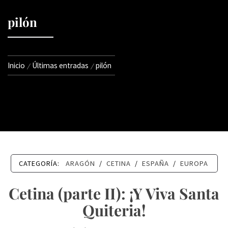
pilón
Inicio
Últimas entradas
pilón
CATEGORÍA:
ARAGÓN
/
CETINA
/
ESPAÑA
/
EUROPA
Cetina (parte II): ¡Y Viva Santa
Quiteria!