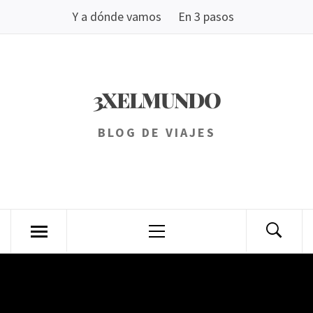
Saltar
Y a dónde vamos
En 3 pasos
al
contenido
3XELMUNDO
BLOG DE VIAJES
Menú
principal