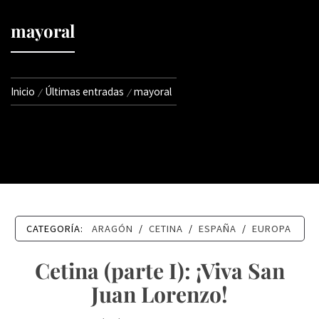
mayoral
Inicio
Últimas entradas
mayoral
CATEGORÍA:
ARAGÓN
/
CETINA
/
ESPAÑA
/
EUROPA
Cetina (parte I): ¡Viva San
Juan Lorenzo!