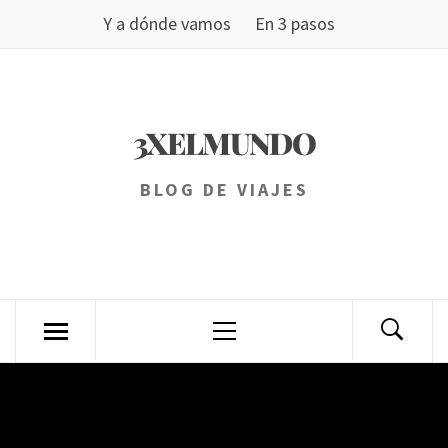
Saltar
Y a dónde vamos
En 3 pasos
al
contenido
3XELMUNDO
BLOG DE VIAJES
Menú
principal