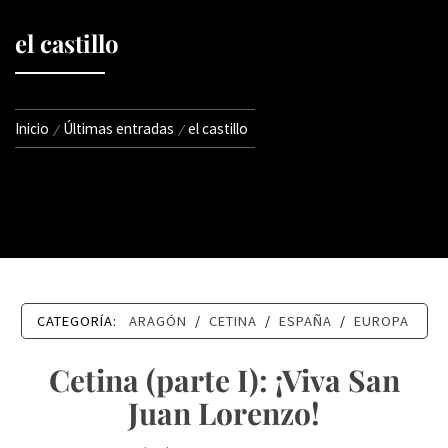
el castillo
Inicio
Últimas entradas
el castillo
CATEGORÍA:
ARAGÓN
/
CETINA
/
ESPAÑA
/
EUROPA
Cetina (parte I): ¡Viva San
Juan Lorenzo!