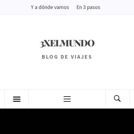
Saltar
Y a dónde vamos
En 3 pasos
al
contenido
3XELMUNDO
BLOG DE VIAJES
Menú
principal