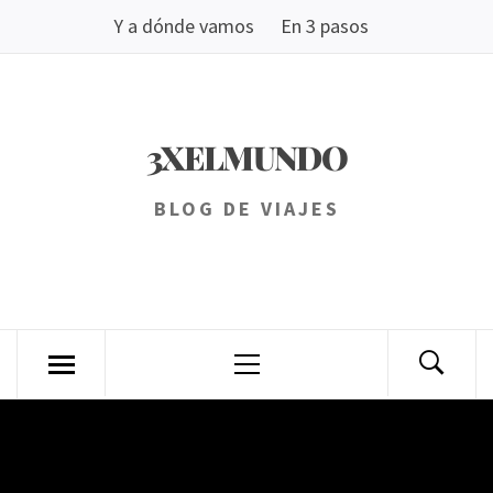
Saltar
Y a dónde vamos
En 3 pasos
al
contenido
3XELMUNDO
BLOG DE VIAJES
Menú
principal