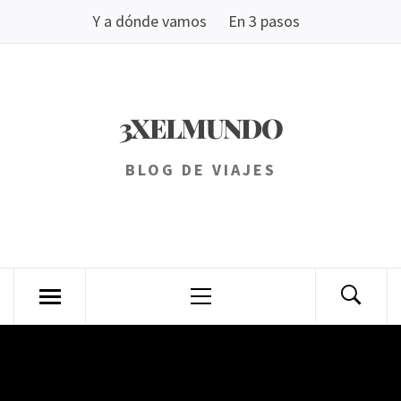
Saltar
Y a dónde vamos
En 3 pasos
al
contenido
3XELMUNDO
BLOG DE VIAJES
Menú
principal