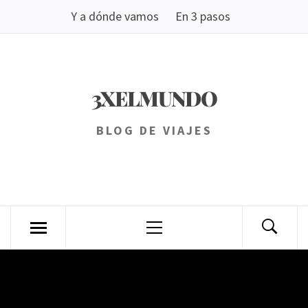
Saltar
Y a dónde vamos
En 3 pasos
al
contenido
3XELMUNDO
BLOG DE VIAJES
Menú
principal