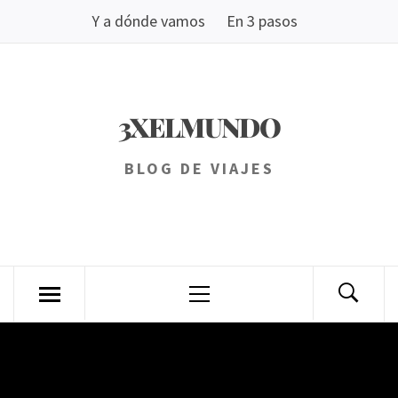
Saltar
Y a dónde vamos
En 3 pasos
al
contenido
3XELMUNDO
BLOG DE VIAJES
Menú
principal