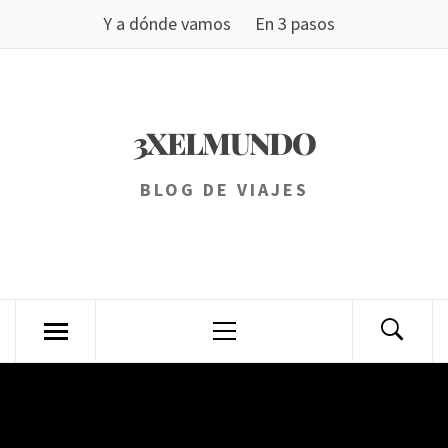
Saltar
Y a dónde vamos
En 3 pasos
al
contenido
3XELMUNDO
BLOG DE VIAJES
Menú
principal