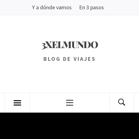
Saltar
Y a dónde vamos
En 3 pasos
al
contenido
3XELMUNDO
BLOG DE VIAJES
Menú
principal