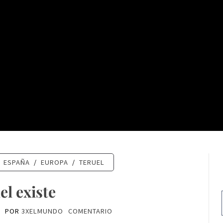
ESPAÑA
/
EUROPA
/
TERUEL
el existe
1
POR
3XELMUNDO
COMENTARIO