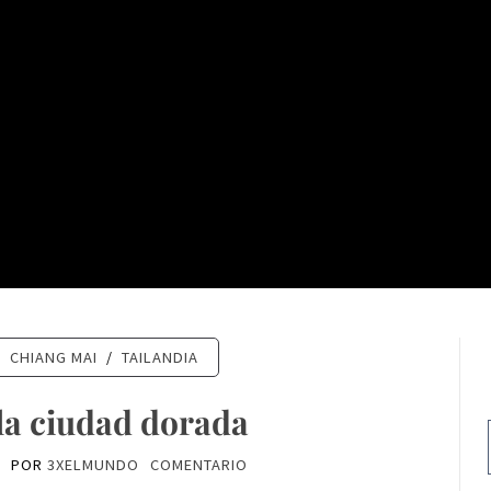
/
CHIANG MAI
/
TAILANDIA
la ciudad dorada
0
POR
3XELMUNDO
COMENTARIO