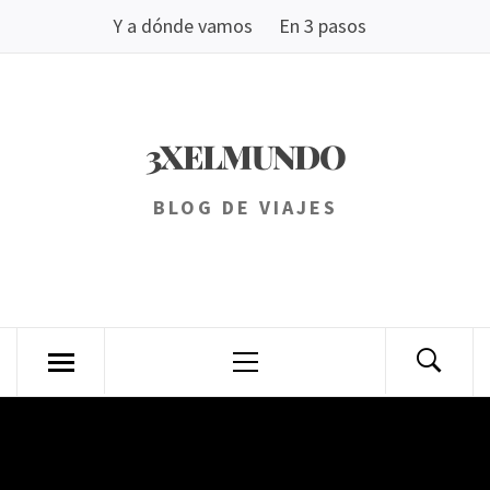
Saltar
Y a dónde vamos
En 3 pasos
al
contenido
3XELMUNDO
BLOG DE VIAJES
Menú
principal