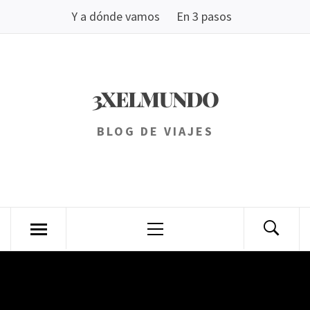
Saltar
Y a dónde vamos
En 3 pasos
al
contenido
3XELMUNDO
BLOG DE VIAJES
Menú
principal