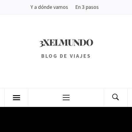
Saltar
Y a dónde vamos
En 3 pasos
al
contenido
3XELMUNDO
BLOG DE VIAJES
Menú
principal