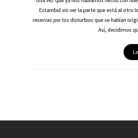
Una vez que ya nos habíamos hecho con nues
Estambul sin ver la parte que está al otro
reservas por los disturbios que se habían orig
Así, decidimos q
L