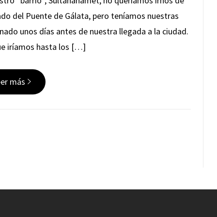
tro “barrio”, Sultanahamet, no queríamos irnos de
 lado del Puente de Gálata, pero teníamos nuestras
inado unos días antes de nuestra llegada a la ciudad.
ue iríamos hasta los […]
eer más