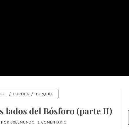
BUL
/
EUROPA
/
TURQUÍA
lados del Bósforo (parte II)
POR
3XELMUNDO
1 COMENTARIO