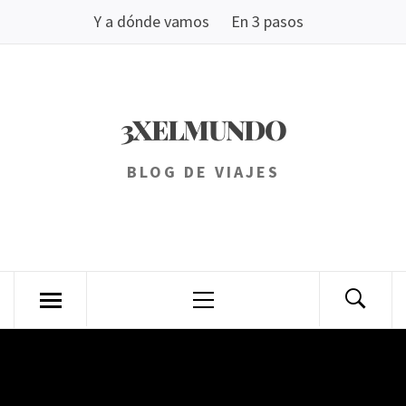
Saltar
Y a dónde vamos
En 3 pasos
al
contenido
3XELMUNDO
BLOG DE VIAJES
Menú
principal