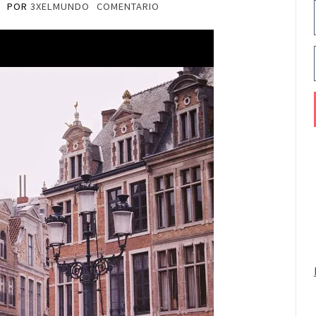
9
POR
3XELMUNDO
COMENTARIO