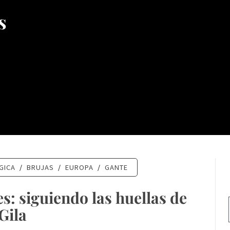
s
GICA
/
BRUJAS
/
EUROPA
/
GANTE
s: siguiendo las huellas de
Gila