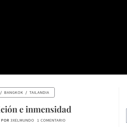
/
BANGKOK
/
TAILANDIA
ición e inmensidad
POR
3XELMUNDO
1 COMENTARIO