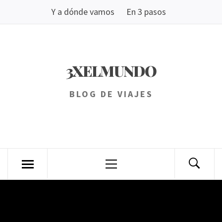
Saltar
Y a dónde vamos
En 3 pasos
al
contenido
3XELMUNDO
BLOG DE VIAJES
Menú
principal