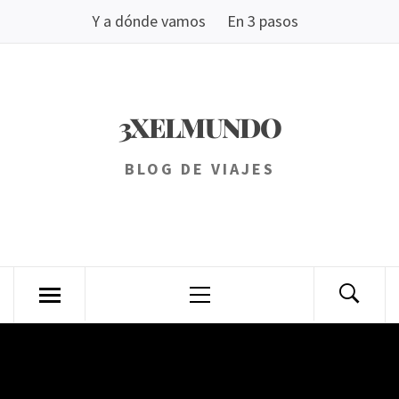
Saltar
Y a dónde vamos
En 3 pasos
al
contenido
3XELMUNDO
BLOG DE VIAJES
Menú
principal