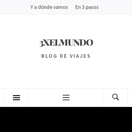
Saltar
Y a dónde vamos
En 3 pasos
al
contenido
3XELMUNDO
BLOG DE VIAJES
Menú
principal