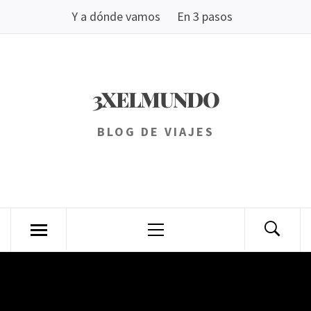
Saltar
Y a dónde vamos
En 3 pasos
al
contenido
3XELMUNDO
BLOG DE VIAJES
Menú
principal